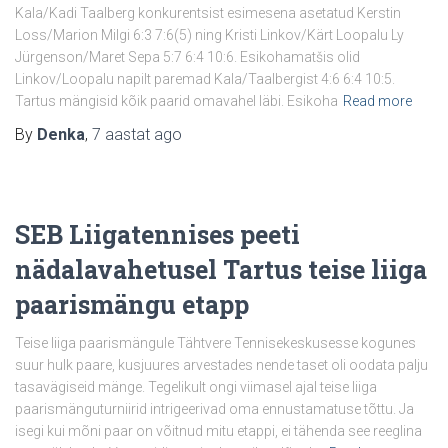
Kala/Kadi Taalberg konkurentsist esimesena asetatud Kerstin
Loss/Marion Milgi 6:3 7:6(5) ning Kristi Linkov/Kärt Loopalu Ly
Jürgenson/Maret Sepa 5:7 6:4 10:6. Esikohamatšis olid
Linkov/Loopalu napilt paremad Kala/Taalbergist 4:6 6:4 10:5.
Tartus mängisid kõik paarid omavahel läbi. Esikoha
Read more
By
Denka
,
7 aastat
ago
SEB Liigatennises peeti
nädalavahetusel Tartus teise liiga
paarismängu etapp
Teise liiga paarismängule Tähtvere Tennisekeskusesse kogunes
suur hulk paare, kusjuures arvestades nende taset oli oodata palju
tasavägiseid mänge. Tegelikult ongi viimasel ajal teise liiga
paarismänguturniirid intrigeerivad oma ennustamatuse tõttu. Ja
isegi kui mõni paar on võitnud mitu etappi, ei tähenda see reeglina