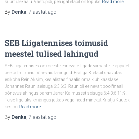
suurt ülekaalu. Vastupidi, pea igal etapil on lõpuks
Read more
By
Denka
,
7 aastat
ago
SEB Liigatennises toimusid
meestel tulised lahingud
SEB Liigatennises on meeste erinevate liigade viimastel etappidel
peetud mitmeid põnevaid lahinguid. Esiliiga 3. etapil saavutas
esikoha Rein Aksim, kes alistas finaalis oma klubikaaslase
Johannes Rauni seisuga 6:3 6:3. Raun oli eelnevalt poolfinaali
põnevuslahingus parem Janar Kalmusest seisuga 6:4 3:6 11:9.
Teise liiga üksikmängus jätkab väga head minekut Kristja Kuutok,
kes on
Read more
By
Denka
,
7 aastat
ago