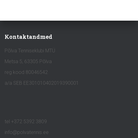
Kontaktandmed
Põlva Tenniseklubi MTÜ
Metsa 5, 63305 Põlva
reg kood 80046542
a/a SEB EE301010402019390001
tel +372 5392 3809
info@polvatennis.ee