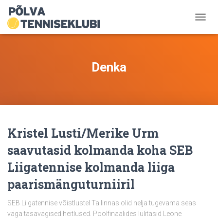
TOGG
NAVIG
Denka
Kristel Lusti/Merike Urm
saavutasid kolmanda koha SEB
Liigatennise kolmanda liiga
paarismänguturniiril
SEB Liigatennise võistlustel Tallinnas olid nelja tugevama seas
väga tasavägised heitlused. Poolfinaalides lülitasid Leone